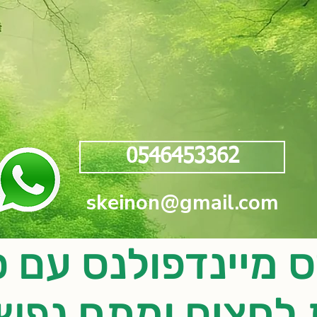
0546453362
skeinon@gmail.com
 מיינדפולנס עם ס
צים ומתח נפשי BSR