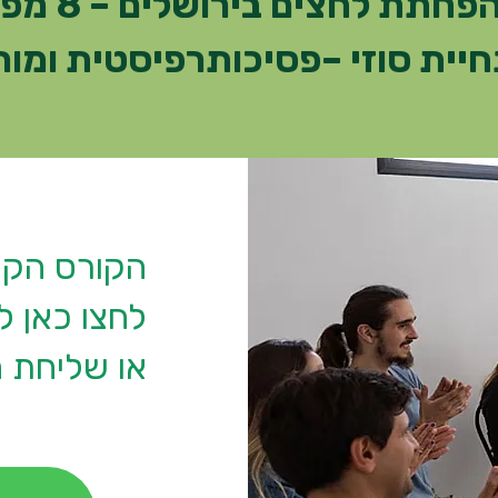
קורס מיינדפו
יית סוזי –פסיכותרפיסטית ומו
הקורס הקר
לחצו כאן ל
או שליחת ה