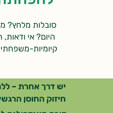
סובלות מלחץ? מתח
היום?
אי ודאות, 
קיומיות-משפחתי א
יש דרך אחרת – ללמ
חיזוק החוסן הרגשי,