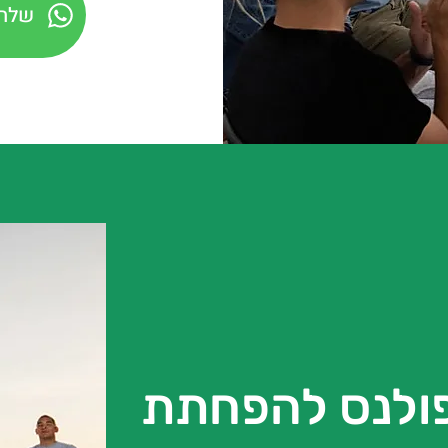
שלחו
פולנס להפחתת