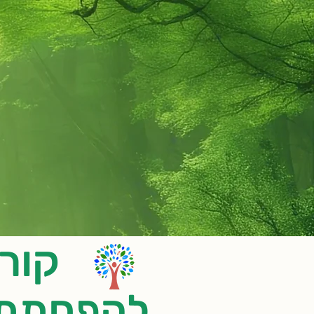
קורס
להפחתת לח