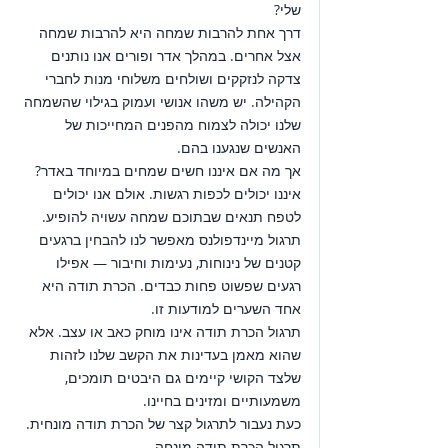
שלי?
דרך אחת להרבות שמחה היא להרבות שמחה 
אצל אחרים. במהלך אדר ופורים אנו נותנים 
צדקה לנזקקים ושולחים משלוחי מנות לחברי 
הקהילה. יש משהו אנושי ועמוק בגילוי שהשמחה 
שלנו יכולה לצמוח מהפנים המחייכות של 
האנשים שנגענו בהם.
אך מה אם איננו חשים שמחים במיוחד באדר?
איננו יכולים לכפות רגשות. אולם אנו יכולים 
לטפח תנאים שבתוכם שמחה עשויה להופיע. 
תרגול מיינדפולנס מאפשר לנו להבחין ברגעים 
קטנים של נינוחות, נעימות וחיבור — אפילו 
רגעים שפשוט פחות כבדים. הכרת תודה היא 
אחד השערים למודעות זו.
תרגול הכרת תודה אינו מוחק כאב או עצב. אלא 
שהוא מאמן בעדינות את הקשב שלנו לזהות 
שלצד הקושי קיימים גם היבטים תומכים, 
משמעותיים ומזינים בחיינו.
כעת נעבור לתרגול קצר של הכרת תודה מונחית.
תרגול הכרת תודה מונחה