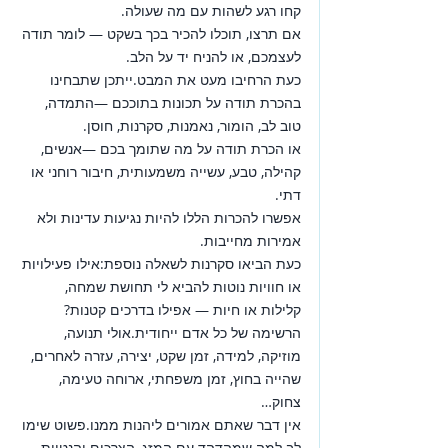
קחו רגע לשהות עם מה שעולה.
אם תרצו, תוכלו להכיר בכך בשקט — לומר תודה 
לעצמכם, או להניח יד על הלב.
כעת הרחיבו מעט את המבט.ייתכן שתבחינו 
בהכרת תודה על תכונות בתוככם —התמדה, 
טוב לב, הומור, נאמנות, סקרנות, חוסן.
או הכרת תודה על מה שתומך בכם —אנשים, 
קהילה, טבע, עשייה משמעותית, חיבור רוחני או 
דתי.
אפשרו להכרות הללו להיות נגיעות עדינות ולא 
אמירות מחייבות.
כעת הביאו סקרנות לשאלה נוספת:אילו פעילויות 
או חוויות נוטות להביא לי תחושת שמחה, 
קלילות או חיות — אפילו בדרכים קטנות?
הרשימה של כל אדם ייחודית.אולי תנועה, 
מוזיקה, למידה, זמן שקט, יצירה, עזרה לאחרים, 
שהייה בחוץ, זמן משפחתי, ארוחה טעימה, 
צחוק…
אין דבר שאתם אמורים ליהנות ממנו.פשוט שימו 
לב למה שמהדהד עם המזג, הצרכים והנטיות 