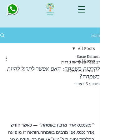
פוסט
All Posts
Susie Keinon
All Posts
27 בפבר׳
זמן קריאה 3 דקות
להרבות בשמחה: האם אפשר לתרגל להיות
תרגול מיינדפולנס
בשמחה?
עודכן:
5 באפר׳
״משנכנס אדר מרבין בשמחה״ 
— כאשר חודש 
אדר נכנס, אנו מרבים בשמחה.הוראה זו מופיעה 
בתלמוד (תענית כ״ט ע״א), שם רב יהודה מציג 