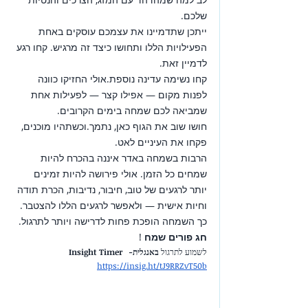
שלכם.
ייתכן שתדמיינו את עצמכם עוסקים באחת 
הפעילויות הללו ותחושו כיצד זה מרגיש. קחו רגע 
לדמיין זאת.
קחו נשימה עדינה נוספת.אולי החזיקו כוונה 
לפנות מקום — אפילו קצר — לפעילות אחת 
שמביאה לכם שמחה בימים הקרובים.
חושו שוב את הגוף כאן, נתמך.וכשתהיו מוכנים, 
פקחו את העיניים לאט.
הרבות בשמחה באדר איננה בהכרח להיות 
שמחים כל הזמן. אולי פירושה להיות זמינים 
יותר לרגעים של טוב, חיבור, נדיבות, הכרת תודה 
וחיות אישית — ולאפשר לרגעים הללו להצטבר.
כך השמחה הופכת פחות לדרישה ויותר לתרגול.
חג פורים שמח
 !
לשמוע לתרגול 
באנגלית-  Insight Timer 
https://insig.ht/tJ9RRZvT50b