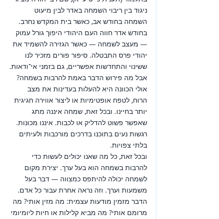
ניגוד בין ריבוי השמחה באדר לבין מיעוט 
השמחה בחודש אב, כאשר בית המקדש נחרב.
בחודש אדר חווה העם היהודי היפוך גורל עמוק 
— מעצב לשמחה — כאשר הגזירה להשמיד את 
יהודי פרס התבטלה. סיפור פורים מזכיר לנו 
ששינוי והתחדשות אפשריים, גם בזמני אי־ודאות.
אבל מה פירוש הדבר באמת להרבות בשמחה?
אולי הכוונה היא להעלות בעדינות את מצב 
הרוח, לטפח אופטימיות או ליצור אווירה חגיגית 
יותר בחיינו. ובכל זאת, שמחה איננה מתג 
שאפשר פשוט להדליק או לכבות. איננו מכונות. 
רגשות נעים בתוכנו בדרכים מורכבות ולעיתים 
בלתי צפויות.
ובכל זאת, כל מה שאנו יכולים לעשות כדי 
להרבות בשמחה הוא בעל ערך. יצירת מקום 
לשמחה יכולה להיתפס כמצווה — דבר בעל 
משמעות וערך. וזה נראה אחרת עבור כל אדם. 
הדבר מזמין מודעות עצמית: מה מזין אותי? מה 
מרומם אותי? מה מביא קלילות או חיות ליומיומי 