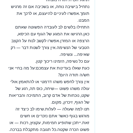
נתחיל בישיבה נוחה, או בשכיבה אם זה מרגיש 
תומך.אפשרו לעיניים להיעצם, או לרכך את 
המבט.
התחילו בלשים לב לעובדה הפשוטה שאתם 
כאן.הרגישו את המגע של הגוף עם הכיסא, 
הרצפה או המזרן.אפשרו לקשב לנוח על הקצב 
הטבעי של הנשימה.אין צורך לשנות דבר — רק 
שאיפה… ונשיפה.
עם כל נשיפה, הזמינו ריכוך קטן.
כעת שאלו בעדינות את עצמכם:על מה בחיי אני 
חש/ה תודה היום?
אין צורך לחפש משהו דרמטי או להתאמץ.אולי 
עולה משהו פשוט —שיחה, כוס תה, רגע של 
שקט, נוכחות של אדם קרוב, התמיכה והבריאות 
של הגוף, זיכרון, מקום.
תנו למה שעולה — לעלות.שימו לב כיצד זה 
מורגש בגוף כאשר אתם נזכרים או חשים 
זאת.ייתכן שתופיע חמימות, עקצוץ, רכות — או 
פשוט הכרה שקטה.כל תגובה מתקבלת בברכה. 